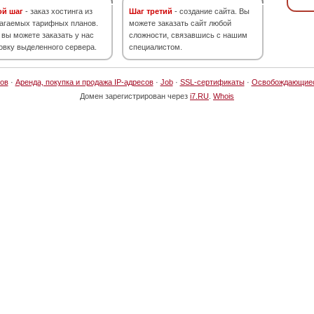
ой шаг
- заказ хостинга из
Шаг третий
- создание сайта. Вы
агаемых тарифных планов.
можете заказать сайт любой
 вы можете заказать у нас
сложности, связавшись с нашим
овку выделенного сервера.
специалистом.
ов
·
Аренда, покупка и продажа IP-адресов
·
Job
·
SSL-сертификаты
·
Освобождающие
Домен зарегистрирован через
i7.RU
.
Whois