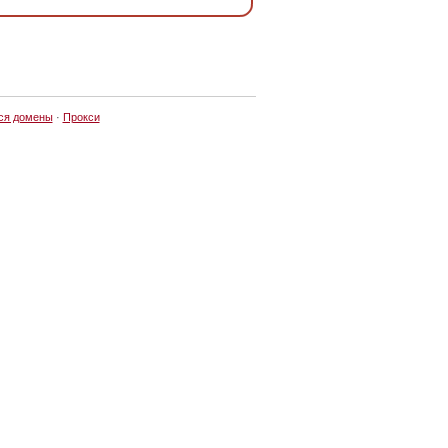
ся домены
·
Прокси