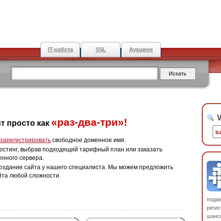
IT-работа
SSL
Аукцион
W
«раз-два-три»!
т просто как
зарегистрировать
свободное доменное имя.
остинг, выбрав подходящий тарифный план или заказать
енного сервера.
оздание сайта у нашего специалиста. Мы можем предложить
йта любой сложности.
пода
регис
шанс